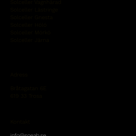
Solceller Vagnhärad
Solceller Lästringe
Solceller Gnesta
Solceller Hölö
Solceller Mörkö
Solceller Järna
Solceller Nykvarn
Adress
Bråtagatan 6E
619 33 Trosa
Kontakt
info@soeab.se