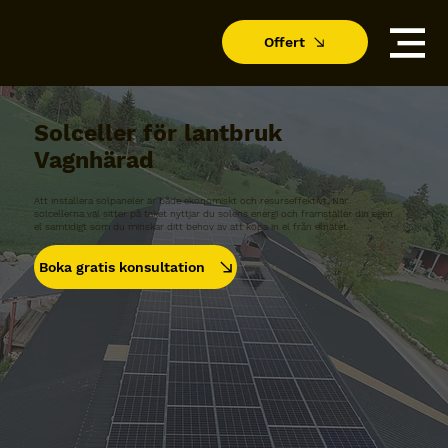
Offert
Solceller för lantbruk
Vagnhärad
Att installera solpaneler är både ekonomiskt och resurseffektivt. När
solcellerna väl sitter på taket nyttjar du solens energi och framställer din egen
el samtidigt som du minskar ditt behov av att köpa in el från elnätet.
Boka gratis konsultation