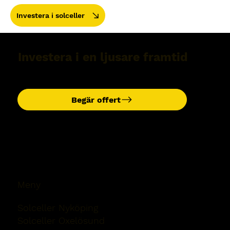
Investera i solceller
Investera i en ljusare framtid
Begär offert
Meny
Solceller Nyköping
Solceller Oxelösund