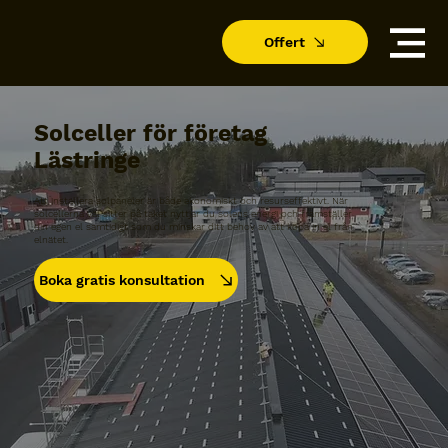
Offert
Solceller för företag
Lästringe
Att installera solpaneler är både ekonomiskt och resurseffektivt. När
solcellerna väl sitter på taket nyttjar du solens energi och framställer
din egen el samtidigt som du minskar ditt behov av att köpa in el från
elnätet.
Boka gratis konsultation