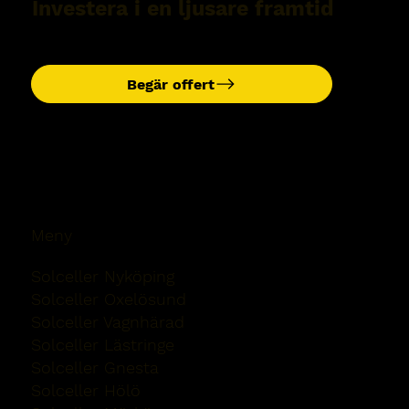
Investera i en ljusare framtid
Begär offert
Meny
Solceller Nyköping
Solceller Oxelösund
Solceller Vagnhärad
Solceller Lästringe
Solceller Gnesta
Solceller Hölö