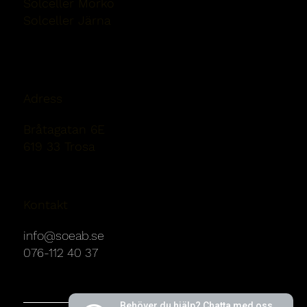
Solceller Mörkö
Solceller Järna
Solceller Nykvarn
Adress
Bråtagatan 6E
619 33 Trosa
Kontakt
info@soeab.se
076-112 40 37
Behöver du hjälp? Chatta med oss