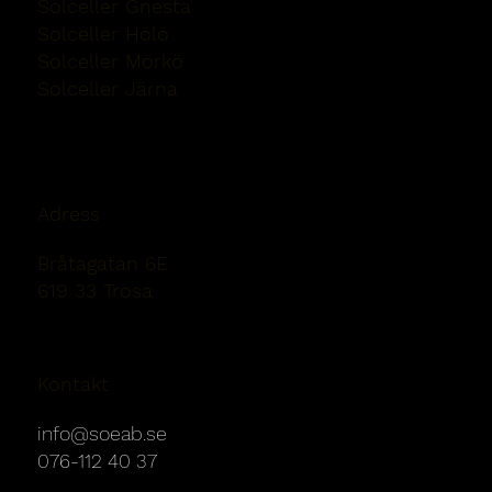
Solceller Gnesta
Solceller Hölö
Solceller Mörkö
Solceller Järna
Solceller Nykvarn
Adress
Bråtagatan 6E
619 33 Trosa
Kontakt
info@soeab.se
076-112 40 37