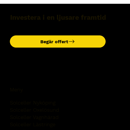
Investera i en ljusare framtid
Begär offert
Meny
Solceller Nyköping
Solceller Oxelösund
Solceller Vagnhärad
Solceller Lästringe