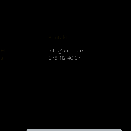
Kontakt
 6E
info@soeab.se
sa
076-112 40 37