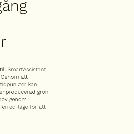
gång
r
till SmartAssistant
. Genom att
 tidpunkter kan
genproducerad grön
ehov genom
ferred-läge för att