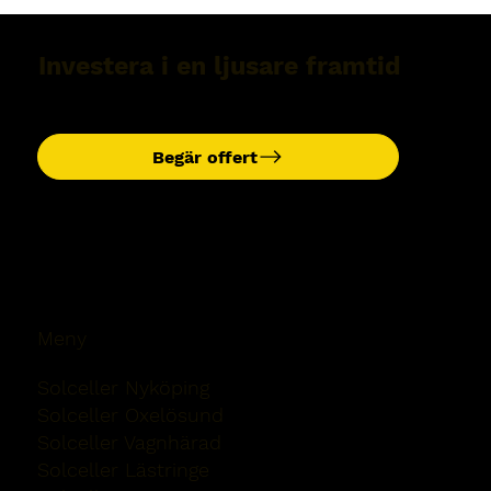
Investera i en ljusare framtid
Begär offert
Meny
Solceller Nyköping
Solceller Oxelösund
Solceller Vagnhärad
Solceller Lästringe