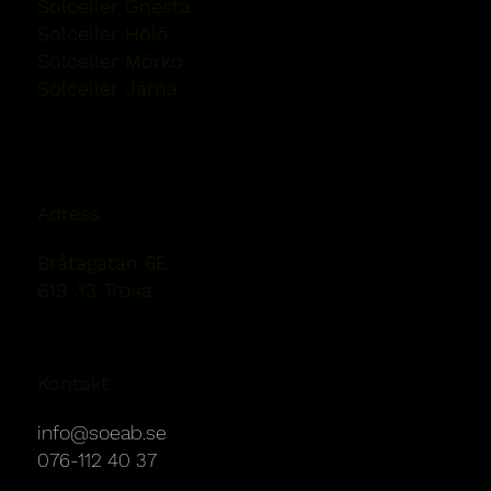
Solceller Gnesta
Solceller Hölö
Solceller Mörkö
Solceller Järna
Solceller Nykvarn
Adress
Bråtagatan 6E
619 33 Trosa
Kontakt
info@soeab.se
076-112 40 37